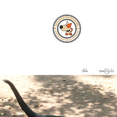
အိမ်
အကြောင်း