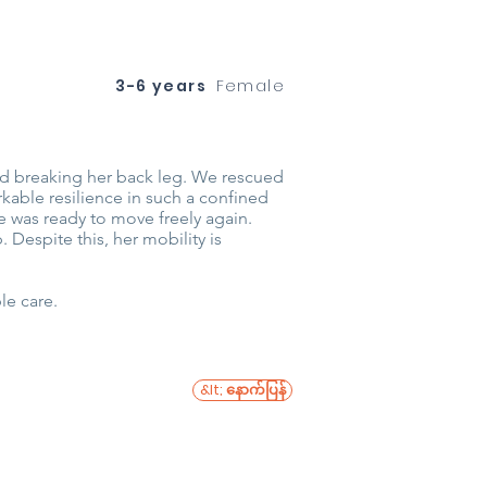
3-6 years
Female
and breaking her back leg. We rescued
kable resilience in such a confined
e was ready to move freely again.
. Despite this, her mobility is
le care.
&lt; နောက်ပြန်