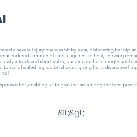
I
ered a severe injury: she was hit by a car, dislocating her hip 
amai endured a month of strict cage rest to heal, showing remar
lowly introduced short walks, building up her strength until sh
 Lamai's healed leg is a bit shorter, giving her a distinctive limp
wind!
ponsor her, enabling us to give this sweet dog the best possib
&lt;
&gt;