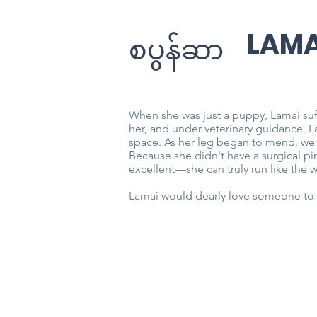
LAMA
စပွန်ဆာ
When she was just a puppy, Lamai suff
her, and under veterinary guidance, L
space. As her leg began to mend, we s
Because she didn't have a surgical pin,
excellent—she can truly run like the 
Lamai would dearly love someone to s