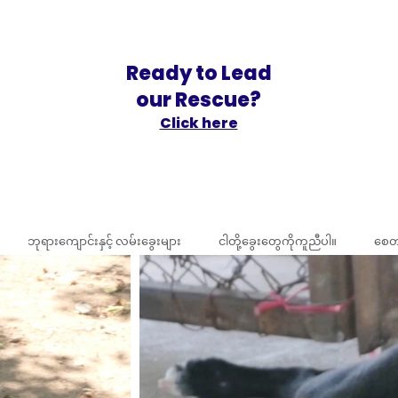
Ready to Lead
our Rescue?
Click here
ဘုရားကျောင်းနှင့် လမ်းခွေးများ
ငါတို့ခွေးတွေကိုကူညီပါ။
စေတ