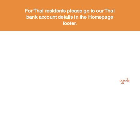
For Thai residents please go to our Thai
bank account details in the Homepage
footer.
ေး
ကျွန်ုပ်တို့၏ခွေးများကိုကူညီပါ။
ကျွန်ုပ်တို့
ခွေးတစ်ကောင်ကို စပွန်
လှူပါ။
ဆာပေးပါ။
ကျွန်ုပ်တို
ခွေးမွေးစားရန်
ရန်ပုံငွေရှာပ
မွေးစားခြင်းလုပ်ငန်းစဉ်
။
ဆန္ဒစာရင်း
စေတနာ့ဝန်ထမ်း
။
ကျွန်တော်တို့ရဲ့ Volunteers က
ဘာပြောလဲ။